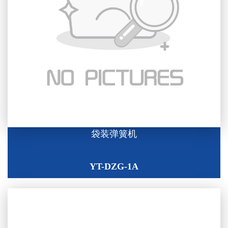
袋装弹簧机
YT-DZG-1A