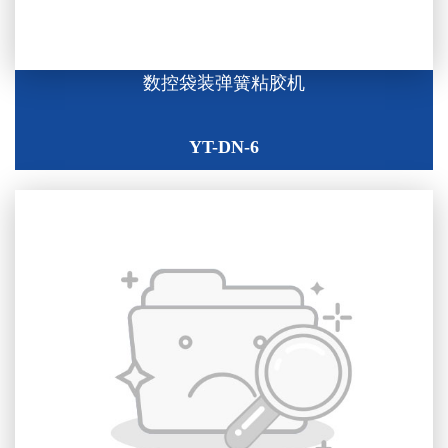
数控袋装弹簧粘胶机
YT-DN-6