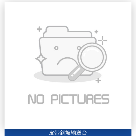
皮带斜坡输送台