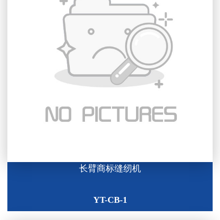
长臂商标缝纫机
YT-CB-1