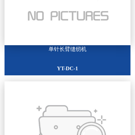
单针长臂缝纫机
YT-DC-1