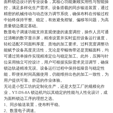
面料锁边设计的专业设备，其核心功能兼顾实用性与智能操
控，满足多样化生产需求。设备搭载的同步输送装置，通过
精密的机械传动与动态张力调节系统，确保布料在传输过程
中始终保持平整、稳定，有效避免褶皱、偏移等问题，为高
质量锁边奠定基础。
数显电子调速功能支持直观便捷的速度调控，操作人员可通
过清晰的数字显示屏，精准设置并实时监控设备运行速度，
轻松适配不同面料厚度、质地的加工要求。过料宽度调整功
能赋予设备高度灵活性，无论是窄幅饰带还是宽幅面料，均
可通过简单操作实现精准定位与稳定加工。此外，压脚与针
位采用独立可控设计，用户可根据实际需求灵活调节，确保
锁边轨迹精准无误。设备运行过程中保持低噪音与稳定性
能，即便长时间高频使用，仍能维持出色的加工一致性，为
用户提供可靠、舒适的作业体验。
无论是小型工坊的定制化生产，还是大型工厂的规模化作
业，YT-DS-8A 锁边机均以其稳定的性能与人性化设计，成
为面料锁边工序的理想之选。
1、同步输送装置，使布料平稳。
2、数显电子调速。