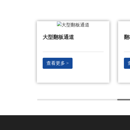
翻板通道
床
查看更多 >