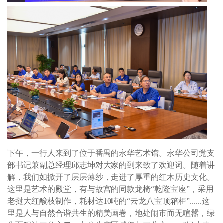
下午，一行人来到了位于番禺的永华艺术馆。永华公司党支
部书记兼副总经理邱志坤对大家的到来致了欢迎词。随着讲
解，我们如掀开了层层薄纱，走进了厚重的红木历史文化。
这里是艺术的殿堂，有与故宫的同款龙椅“乾隆宝座”，采用
老挝大红酸枝制作，耗材达10吨的“云龙八宝顶箱柜”......这
里是人与自然合谐共生的精美画卷，地处闹市而无喧嚣，绿