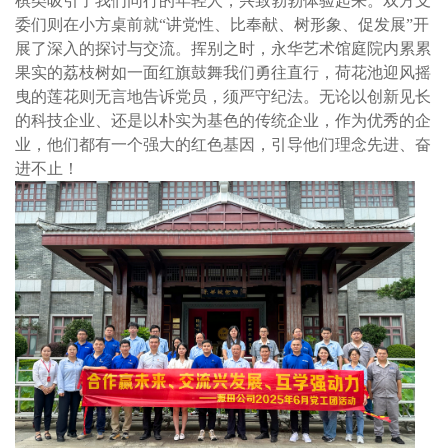
棋类吸引了我们同行的年轻人，兴致勃勃体验起来。双方支
委们则在小方桌前就“讲党性、比奉献、树形象、促发展”开
展了深入的探讨与交流。
挥别之时，永华艺术馆庭院内累累
果实的荔枝树如一面红旗鼓舞我们勇往直行，荷花池迎风摇
曳的莲花则无言地告诉党员，须严守纪法。无论以创新见长
的科技企业、还是以朴实为基色的传统企业，作为优秀的企
业，他们都有一个强大的红色基因，引导他们理念先进、奋
进不止！