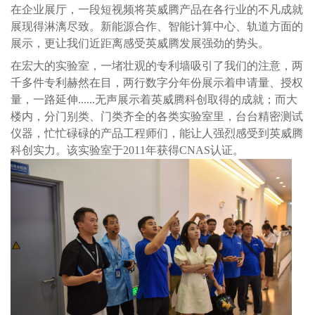
在企业展厅，一段短视频将英威腾产品在各行业的不凡成就
展现得淋漓尽致。新能源合作、智能计算中心、轨道方面的
展示，更让我们近距离感受英威腾发展强劲的势头。
在宏大的实验室，一堵壮观的专利墙吸引了我们的注意，两
千多件专利赫然在目，两行数字分年份展示着申请量、授权
量，一路延伸......无声展示着英威腾科创取得的成就；而大
楼内，分门别类、门类齐全的各类实验室里，台台精密测试
仪器，忙忙碌碌的产品工程师们，能让人强烈感受到英威腾
科创实力。该实验室于2011年获得CNAS认证。