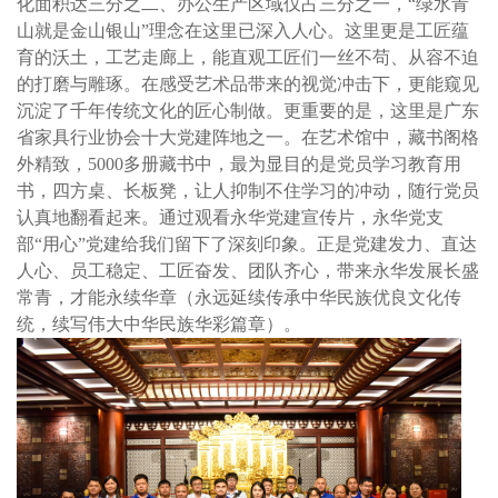
化面积达三分之二、办公生产区域仅占三分之一，“绿水青
山就是金山银山”理念在这里已深入人心。这里更是工匠蕴
育的沃土，工艺走廊上，能直观工匠们一丝不苟、从容不迫
的打磨与雕琢。在感受艺术品带来的视觉冲击下，更能窥见
沉淀了千年传统文化的匠心制做。更重要的是，这里是广东
省家具行业协会十大党建阵地之一。在艺术馆中，藏书阁格
外精致，5000多册藏书中，最为显目的是党员学习教育用
书，四方桌、长板凳，让人抑制不住学习的冲动，随行党员
认真地翻看起来。通过观看永华党建宣传片，永华党支
部“用心”党建给我们留下了深刻印象。正是党建发力、直达
人心、员工稳定、工匠奋发、团队齐心，带来永华发展长盛
常青，才能永续华章（永远延续传承中华民族优良文化传
统，续写伟大中华民族华彩篇章）。